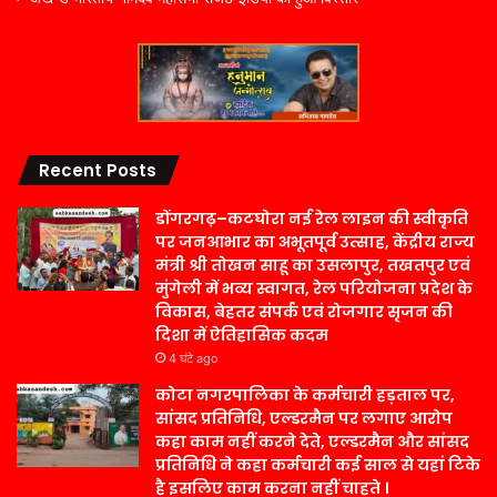
Recent Posts
डोंगरगढ़–कटघोरा नई रेल लाइन की स्वीकृति
पर जनआभार का अभूतपूर्व उत्साह, केंद्रीय राज्य
मंत्री श्री तोखन साहू का उसलापुर, तखतपुर एवं
मुंगेली में भव्य स्वागत, रेल परियोजना प्रदेश के
विकास, बेहतर संपर्क एवं रोजगार सृजन की
दिशा में ऐतिहासिक कदम
4 घंटे ago
कोटा नगरपालिका के कर्मचारी हड़ताल पर,
सांसद प्रतिनिधि, एल्डरमैन पर लगाए आरोप
कहा काम नहीं करने देते, एल्डरमैन और सांसद
प्रतिनिधि ने कहा कर्मचारी कई साल से यहां टिके
है इसलिए काम करना नहीं चाहते ।