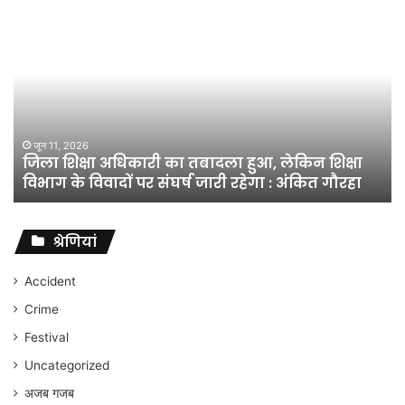
जिला
शिक्षा
अधिकारी
का
तबादला
हुआ,
लेकिन
शिक्षा
जून 11, 2026
जिला शिक्षा अधिकारी का तबादला हुआ, लेकिन शिक्षा
विभाग
विभाग के विवादों पर संघर्ष जारी रहेगा : अंकित गौरहा
के
विवादों
पर
संघर्ष
श्रेणियां
जारी
रहेगा
Accident
:
Crime
अंकित
गौरहा
Festival
Uncategorized
अजब गजब