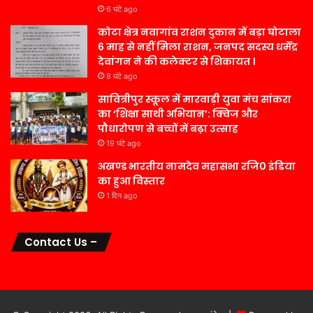
6 घंटे ago
कोटा क्षेत्र नवागांव राशन दुकान में बड़ा घोटाला
6 माह से नहीं मिला राशन, जनपद सदस्य धर्मेंद्र
देवांगन ने की कलेक्टर से शिकायत ।
8 घंटे ago
सावित्रीपुर स्कूल में मारवाड़ी युवा मंच सांकरा
का ‘शिक्षा साथी अभियान’: क्विज और
पौधारोपण से बच्चों में बढ़ा उत्साह
19 घंटे ago
अखण्ड भारतीय नामदेव महासभा रजि0 इंडिया
का हुआ विस्तार
1 दिन ago
Contact Us –