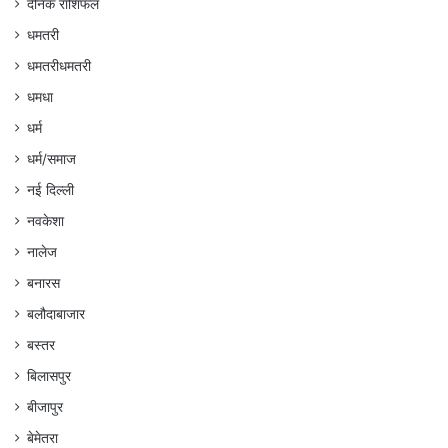
दैनिक राशिफल
धमतरी
धमतरीधमतरी
धमधा
धर्म
धर्म/समाज
नई दिल्ली
नवकेशा
नालेज
बनारस
बलौदाबाजार
बस्तर
बिलासपुर
बीजापुर
बेमेतरा