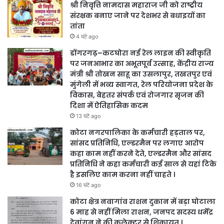
श्री निवृत्ति नामदास महाराज जी को राष्ट्रीय
संरक्षक बनाए जाने पर देशभर से बधाइयों का
तांता
4 घंटे ago
डोंगरगढ़–कटघोरा नई रेल लाइन की स्वीकृति
पर जनआभार का अभूतपूर्व उत्साह, केंद्रीय राज्य
मंत्री श्री तोखन साहू का उसलापुर, तखतपुर एवं
मुंगेली में भव्य स्वागत, रेल परियोजना प्रदेश के
विकास, बेहतर संपर्क एवं रोजगार सृजन की
दिशा में ऐतिहासिक कदम
13 घंटे ago
कोटा नगरपालिका के कर्मचारी हड़ताल पर,
सांसद प्रतिनिधि, एल्डरमैन पर लगाए आरोप
कहा काम नहीं करने देते, एल्डरमैन और सांसद
प्रतिनिधि ने कहा कर्मचारी कई साल से यहां टिके
है इसलिए काम करना नहीं चाहते ।
16 घंटे ago
कोटा क्षेत्र नवागांव राशन दुकान में बड़ा घोटाला
6 माह से नहीं मिला राशन, जनपद सदस्य धर्मेंद्र
देवांगन ने की कलेक्टर से शिकायत ।