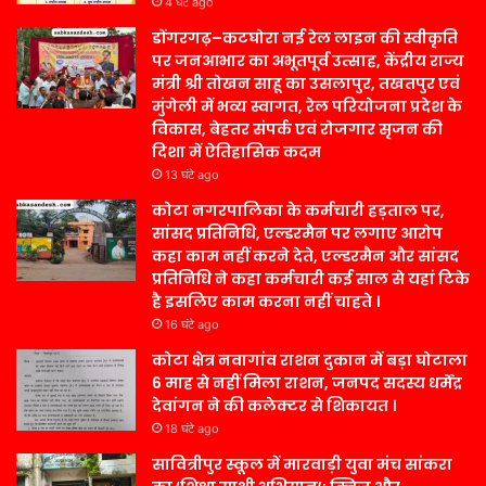
4 घंटे ago
डोंगरगढ़–कटघोरा नई रेल लाइन की स्वीकृति
पर जनआभार का अभूतपूर्व उत्साह, केंद्रीय राज्य
मंत्री श्री तोखन साहू का उसलापुर, तखतपुर एवं
मुंगेली में भव्य स्वागत, रेल परियोजना प्रदेश के
विकास, बेहतर संपर्क एवं रोजगार सृजन की
दिशा में ऐतिहासिक कदम
13 घंटे ago
कोटा नगरपालिका के कर्मचारी हड़ताल पर,
सांसद प्रतिनिधि, एल्डरमैन पर लगाए आरोप
कहा काम नहीं करने देते, एल्डरमैन और सांसद
प्रतिनिधि ने कहा कर्मचारी कई साल से यहां टिके
है इसलिए काम करना नहीं चाहते ।
16 घंटे ago
कोटा क्षेत्र नवागांव राशन दुकान में बड़ा घोटाला
6 माह से नहीं मिला राशन, जनपद सदस्य धर्मेंद्र
देवांगन ने की कलेक्टर से शिकायत ।
18 घंटे ago
सावित्रीपुर स्कूल में मारवाड़ी युवा मंच सांकरा