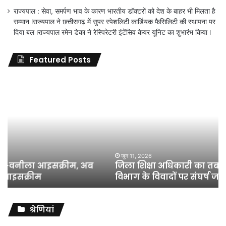
राज्यपाल : सेवा, समर्पण भाव के कारण भारतीय डॉक्टरों को देश के बाहर भी मिलता है
सम्मान lराज्यपाल ने छत्तीसगढ़ में सुपर स्पेशलिटी कार्डियक फैसिलिटी की स्थापना पर
दिया बल lराज्यपाल रमेन डेका ने रेस्पिरेटरी इंटेंसिव केयर यूनिट का शुभारंभ किया l
Featured Posts
जिला
शिक्षा
अधिकारी
का
तबादला
हुआ,
लेकिन
शिक्षा
जून 11, 2026
जिला शिक्षा अधिकारी का तबादला हुआ, लेकिन शिक्षा
विभाग
विभाग के विवादों पर संघर्ष जारी रहेगा : अंकित गौरहा
के
विवादों
पर
संघर्ष
श्रेणियां
जारी