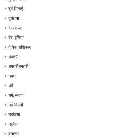
दुर्ग भिलाई
दुर्घटना
देवरबीजा
देश दुनिया
दैनिक राशिफल
धमतरी
धमतरीधमतरी
धमधा
धर्म
धर्म/समाज
नई दिल्ली
नवकेशा
नालेज
बनारस