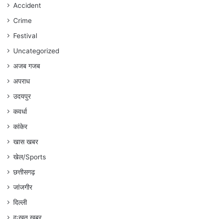
रहेगा
Accident
:
Crime
अंकित
गौरहा
Festival
Uncategorized
अजब गजब
अपराध
उदयपुर
कवर्धा
कांकेर
खास खबर
खेल/Sports
छत्तीसगढ़
जांजगीर
दिल्ली
दुःखत खबर