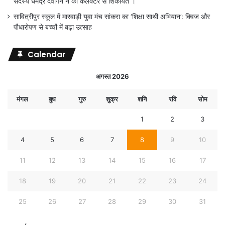
सदस्य धर्मेंद्र देवांगन ने की कलेक्टर से शिकायत ।
सावित्रीपुर स्कूल में मारवाड़ी युवा मंच सांकरा का ‘शिक्षा साथी अभियान’: क्विज और
पौधारोपण से बच्चों में बढ़ा उत्साह
Calendar
अगस्त 2026
मंगल
बुध
गुरु
शुक्र
शनि
रवि
सोम
1
2
3
4
5
6
7
8
9
10
11
12
13
14
15
16
17
18
19
20
21
22
23
24
25
26
27
28
29
30
31